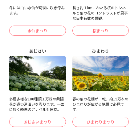
冬には白い水仙が可憐に咲き佇み
長さ約１kmにわたる桜のトンネ
ます。
ルと菜の花のコントラストが見事
な日本有数の景観。
水仙まつり
桜まつり
あじさい
ひまわり
多種多様な100種類１万株の紫陽
春の菜の花畑が一転、約15万本の
花が遊歩道沿いを彩ります。一面
ひまわりが広がる絶景は必見で
に咲く純白のアナベルも圧巻。
す。
あじさいまつり
ひまわりまつり