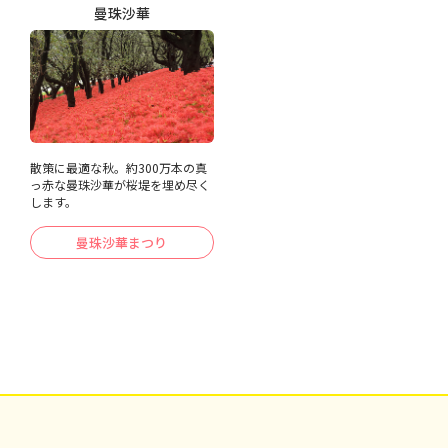
曼珠沙華
散策に最適な秋。約300万本の真
っ赤な曼珠沙華が桜堤を埋め尽く
します。
曼珠沙華まつり